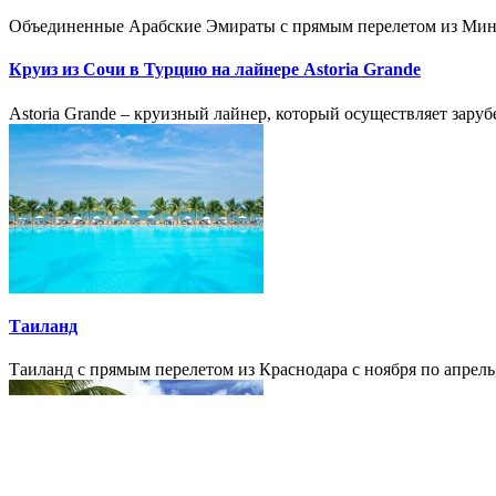
Объединенные Арабские Эмираты с прямым перелетом из Мине
Круиз из Сочи в Турцию на лайнере Astoria Grande
Astoria Grande – круизный лайнер, который осуществляет зару
Таиланд
Таиланд с прямым перелетом из Краснодара с ноября по апрель